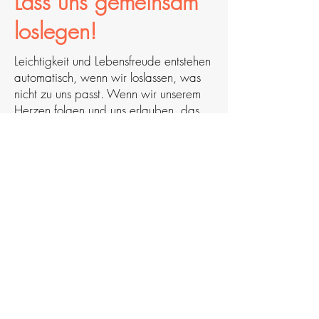
Lass uns gemeinsam
loslegen!
Leichtigkeit und Lebensfreude entstehen
automatisch, wenn wir loslassen, was
nicht zu uns passt. Wenn wir unserem
Herzen folgen und uns erlauben, das
zu leben, was uns inspiriert und
begeistert. Echte Freude kehrt nur dann
ein, wenn wir auch in uns selbst ein
Zuhause finden. Denn mit innerer
Unruhe sitzt es sich auch auf einem
neuen Sofa ziemlich ungemütlich.
Je mehr ich in meiner Arbeit mit
Menschen in die Tiefe gehe, desto
klarer wird mir, worin meine wahre
Leidenschaft liegt: Anderen zu helfen
alten Ballast loszulassen, sich selbst neu